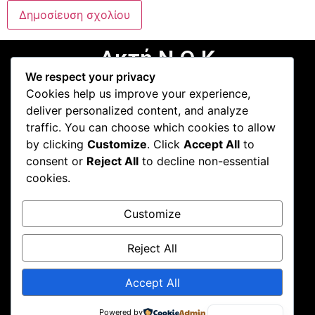
Ακτή Ν.Ο.Κ
We respect your privacy
Cookies help us improve your experience,
deliver personalized content, and analyze
traffic. You can choose which cookies to allow
Πληροφορίες
by clicking
Customize
. Click
Accept All
to
Πολιτική Απορρήτου
consent or
Reject All
to decline non-essential
cookies.
Όροι Χρήσης
Customize
Επικοινωνία
Reject All
Τηλ. Κρατήσεων:
+30 2721023860
Accept All
E-mail:
nok.estiatorio@gmail.com
English
Διεύθυνση:
Ακτή Ναυτικού Ομίλου Καλαμάτας
Powered by